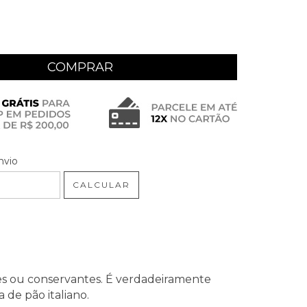
 CEP:
ALTERAR CEP
nvio
CALCULAR
tes ou conservantes. É verdadeiramente
de pão italiano.