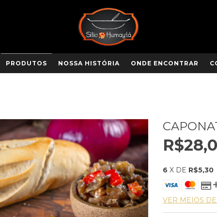
PRODUTOS
NOSSA HISTÓRIA
ONDE ENCONTRAR
C
CAPONA
R$28,
6
X DE
R$5,30
VER MEIOS D