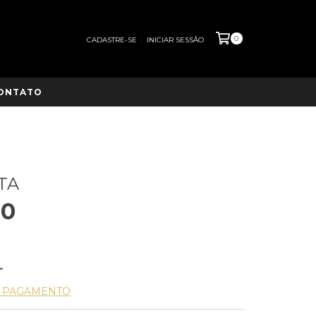
0
CADASTRE-SE
INICIAR SESSÃO
ONTATO
TA
00
E PAGAMENTO