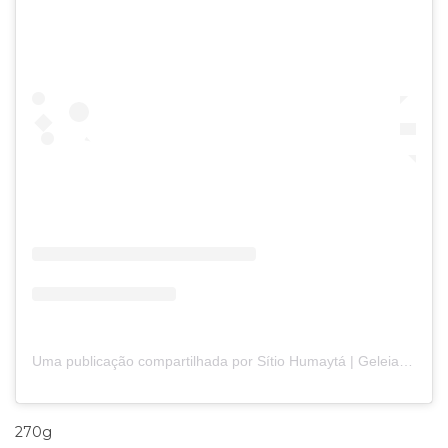
Uma publicação compartilhada por Sítio Humaytá | Geleias Artesanais (@sitiohumayta)
270g