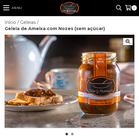
MENU
0
Início
/
Geleias
/
Geleia de Ameixa com Nozes (sem açúcar)